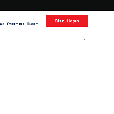
l
Bize Ulaşın
@elifmermercilik.com