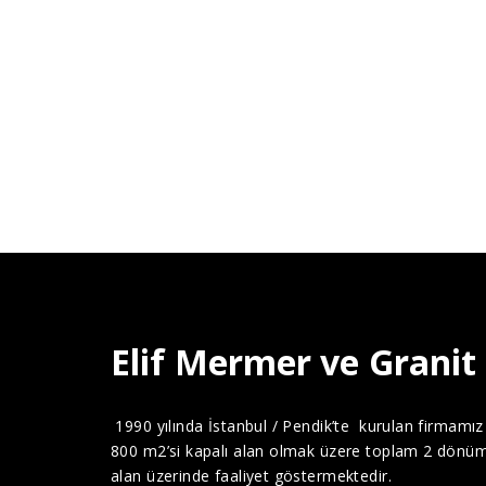
Elif Mermer ve Granit
1990 yılında İstanbul / Pendik’te kurulan firmamız
800 m2’si kapalı alan olmak üzere toplam 2 dönü
alan üzerinde faaliyet göstermektedir.