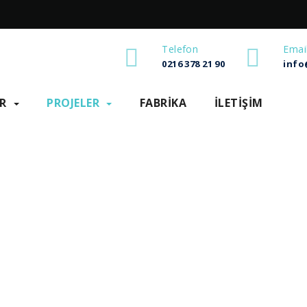
Telefon
Emai
0216 378 21 90
info
R
PROJELER
FABRIKA
İLETIŞIM